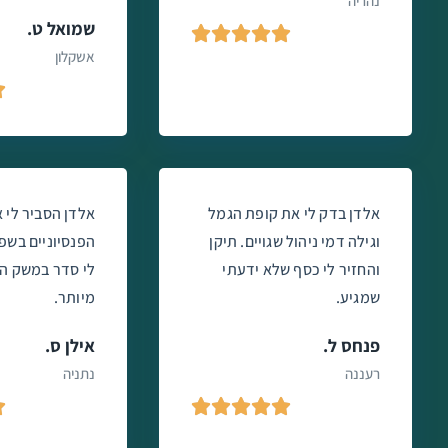
נהריה
שמואל ט.





אשקלון

אלדן בדק לי את קופת הגמל
אלדן הסביר לי 
וגילה דמי ניהול שגויים. תיקן
הפנסיוניים בשפ
והחזיר לי כסף שלא ידעתי
לי סדר במשק הב
שמגיע.
מיותר.
פנחס ל.
אילן ס.
רעננה
נתניה





