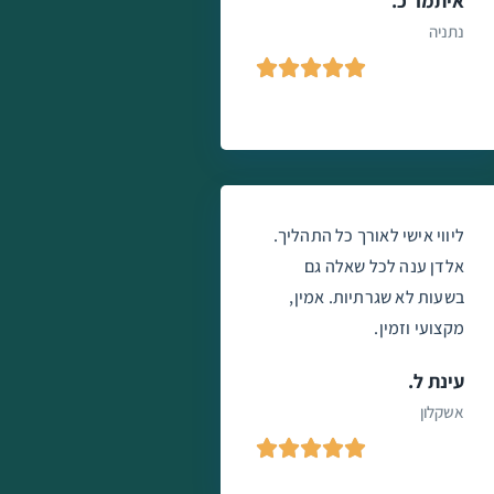
איתמר כ.
נתניה





ליווי אישי לאורך כל התהליך.
אלדן ענה לכל שאלה גם
בשעות לא שגרתיות. אמין,
מקצועי וזמין.
עינת ל.
אשקלון




