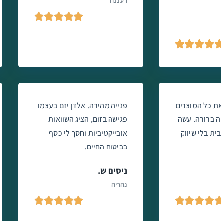
רעננה









את כל המוצרים
פנייה מהירה. אלדן יזם בעצמו
ה ברורה. עשה
פגישה בזום, הציג השוואות
ית בלי שיווק
אובייקטיביות וחסך לי כסף
בביטוח החיים.
ניסים ש.
נהריה








