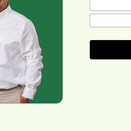
 קליר אינווסט